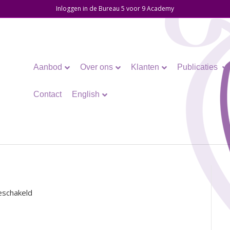
Inloggen in de Bureau 5 voor 9 Academy
Aanbod
Over ons
Klanten
Publicaties
Contact
English
voor
eschakeld
fire-
1581888_1920