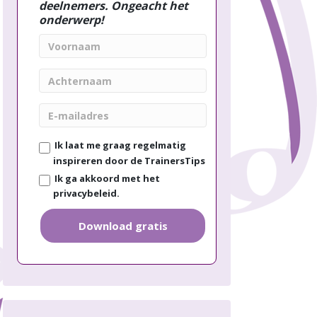
deelnemers. Ongeacht het
onderwerp!
V
o
o
A
r
c
n
h
E
a
t
-
a
e
m
m
Ik laat me graag regelmatig
r
a
n
inspireren door de TrainersTips
i
a
Ik ga akkoord met het
l
a
privacybeleid.
a
m
d
r
Download gratis
e
s