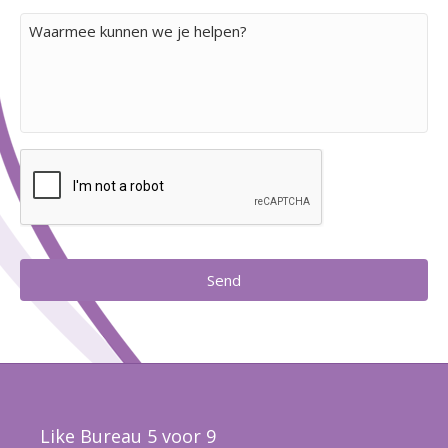
C
a
p
t
c
h
a
Like Bureau 5 voor 9