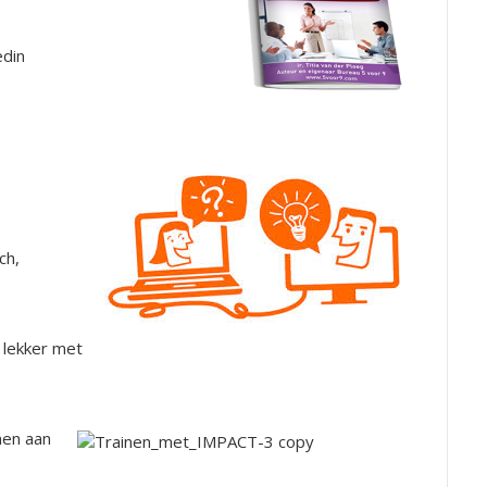
edin
ch,
n lekker met
men aan