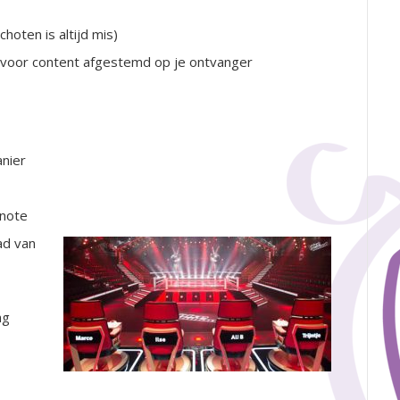
choten is altijd mis)
g voor content afgestemd op je ontvanger
anier
ynote
ad van
ng