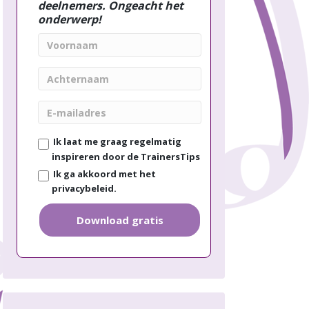
deelnemers. Ongeacht het
onderwerp!
V
o
o
A
r
c
n
h
E
a
t
-
a
e
m
m
Ik laat me graag regelmatig
r
a
n
inspireren door de TrainersTips
i
a
Ik ga akkoord met het
l
a
privacybeleid.
a
m
d
r
Download gratis
e
s