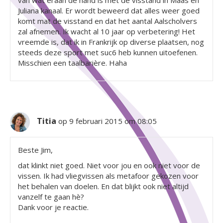
Juliana kanaal. Er wordt beweerd dat alles weer goed
komt mat de visstand en dat het aantal Aalscholvers
zal afnemen. Ik wacht al 10 jaar op verbetering! Het
vreemde is, dat ik in Frankrijk op diverse plaatsen, nog
steeds deze sport met suc6 heb kunnen uitoefenen.
Misschien een taalbarière. Haha
Titia
op 9 februari 2015 om 08:05
Beste Jim,
dat klinkt niet goed. Niet voor jou en ook niet voor de
vissen. Ik had vliegvissen als metafoor gekozen voor
het behalen van doelen. En dat blijkt ook niet altijd
vanzelf te gaan hè?
Dank voor je reactie.