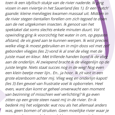
toen ik een idyllisch stukje van de rivier naderde. Ik ging
vissen in een riviertje in het Sauerland (les 1).
Er een ‘hatch’
gaande: kleine meivliegjes kwamen massaal uit. Midden in
de rivier stegen tientallen forellen om zich tegoed te doen
aan de net uitgekomen insecten. Ik genoot van het
spektakel dat soms slechts enkele minuten duurt. Vol
opwinding ging ik voorzichtig het water in om, op gepaste
afstand, de vis goed aan te kunnen werpen. Ik wist precies
welke vlieg ik moest gebruiken en in mijn doos vol met zelf
gebonden vliegjes (les 2) vond ik al snel de vlieg met de
juiste maat en kleur. Met trillende handen bond ik de vlieg
aan de onderlijn. Al zwiepend bracht ik de vliegenlijn op de
juiste lengte. Niets staat succes nog in de weg! Nog even
een klein beetje meer lijn.. En.. ja hoor. Ik zit vast in een
grote elzenboom achter mij. Vlieg weg en onderlijn kapot!
(les 3) Een gevoel van frustratie voel ik opborrelen. Heel
even, want dan komt er geheel onverwacht een moment
van bezinning of misschien wel verlichting? Ik ga even
zitten op een grote steen naast mij in de rivier. En ik
bedenk mij het volgende: wat nou als het allemaal anders
was, geen bomen of struiken. Geen moeilijke rivier waar je