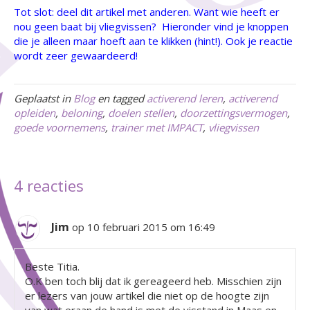
Tot slot: deel dit artikel met anderen. Want wie heeft er
nou geen baat bij vliegvissen? Hieronder vind je knoppen
die je alleen maar hoeft aan te klikken (hint!). Ook je reactie
wordt zeer gewaardeerd!
Geplaatst in
Blog
en tagged
activerend leren
,
activerend
opleiden
,
beloning
,
doelen stellen
,
doorzettingsvermogen
,
goede voornemens
,
trainer met IMPACT
,
vliegvissen
4 reacties
Jim
op 10 februari 2015 om 16:49
Beste Titia.
O.K ben toch blij dat ik gereageerd heb. Misschien zijn
er lezers van jouw artikel die niet op de hoogte zijn
van wat eraan de hand is met de visstand in Maas en