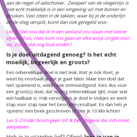
aan de reiger of aalscholver. Zwiepen’ van de vliegenlijn is
niet echt makkelijk is in een omgeving vol met bomen en
struiken. Vast zitten in de takken, waar bij je de onderlijn
en de vlieg verspilt, komt dan ook geregeld voor.
Les 4: Stel nou dat ik in een weiland zou staan met kleine
vijver vol vis, niets kom mis gaan en elke worp zorgde voor
vis. Zou ik dat nog leuk vinden?
Is je doel uitdagend genoeg? Is het echt
moeilijk, begeerlijk en groots?
Een onbereikbaar doel is niet leuk. Wat je ook doet, je
weet bij voorbaat al dat je gaat falen. Maar een doel dat
niet spannend is, werkt ook ontmoedigend. Kies dus voor
een groot(s) doel, dat nu nog onbereikbaar lijkt, maar wat
wel haalbaar is. Hak vervolgens je doel in stukjes en werk
stap voor stap naar het beoogde resultaat. En dan heb je
‘opeens’ een boek geschreven of ben je 10 kilo lichter!
Les 5: Zonder boom geen lol! Ik ben diegene die zich moet
aanpassen
Heb je je vijanden lief? Ofwel:
leer je van je