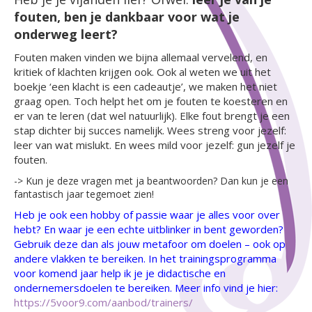
fouten, ben je dankbaar voor wat je
onderweg leert?
Fouten maken vinden we bijna allemaal vervelend, en
kritiek of klachten krijgen ook. Ook al weten we uit het
boekje ‘een klacht is een cadeautje’, we maken het niet
graag open. Toch helpt het om je fouten te koesteren en
er van te leren (dat wel natuurlijk). Elke fout brengt je een
stap dichter bij succes namelijk. Wees streng voor jezelf:
leer van wat mislukt. En wees mild voor jezelf: gun jezelf je
fouten.
-> Kun je deze vragen met ja beantwoorden? Dan kun je een
fantastisch jaar tegemoet zien!
Heb je ook een hobby of passie waar je alles voor over
hebt? En waar je een echte uitblinker in bent geworden?
Gebruik deze dan als jouw metafoor om doelen – ook op
andere vlakken te bereiken. In het trainingsprogramma
voor komend jaar help ik je je didactische en
ondernemersdoelen te bereiken. Meer info vind je hier:
https://5voor9.com/aanbod/trainers/