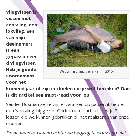
Vliegvissen is
vissen met
een vlieg, een
lokvlieg. Een
van mijn
deelnemers
is een
gepa
ssioneer
d vliegvisser.
Heb je goede
Wat wil jij graag bereiken in 2015?
voornemens
voor het
komend jaar of zijn er doelen die je wilt bereiken? Dan
is dit artikel een must-read voor jou.
Sander Bosman zette zijn ervaringen op papier, ik heb er
een ‘vertaling’ bij gezet. Onderaan dit artikel lees je 5
lessen die we kunnen gebruiken bij het realiseren van onze
dromen.
De ochtendzon kwam achter de bergrug tevoorschijn, net