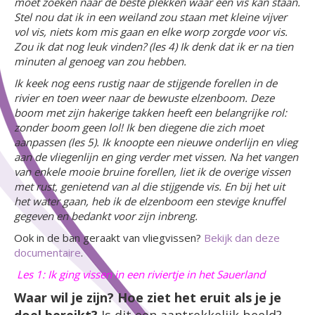
moet zoeken naar de beste plekken waar een vis kan staan.
Stel nou dat ik in een weiland zou staan met kleine vijver
vol vis, niets kom mis gaan en elke worp zorgde voor vis.
Zou ik dat nog leuk vinden? (les 4) Ik denk dat ik er na tien
minuten al genoeg van zou hebben.
Ik keek nog eens rustig naar de stijgende forellen in de
rivier en toen weer naar de bewuste elzenboom. Deze
boom met zijn hakerige takken heeft een belangrijke rol:
zonder boom geen lol! Ik ben diegene die zich moet
aanpassen (les 5). Ik knoopte een nieuwe onderlijn en vlieg
aan de vliegenlijn en ging verder met vissen. Na het vangen
van enkele mooie bruine forellen, liet ik de overige vissen
met rust, genietend van al die stijgende vis. En bij het uit
het water gaan, heb ik de elzenboom een stevige knuffel
gegeven en bedankt voor zijn inbreng.
Ook in de ban geraakt van vliegvissen?
Bekijk dan deze
documentaire
.
Les 1: Ik ging vissen in een riviertje in het Sauerland
Waar wil je zijn? Hoe ziet het eruit als je je