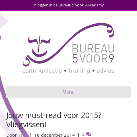
Inloggen in de Bureau 5 voor 9 Academy
Menu
Jouw must-read voor 2015?
Vliegvissen!
Door
Titia
|
18 december 2014
|
4