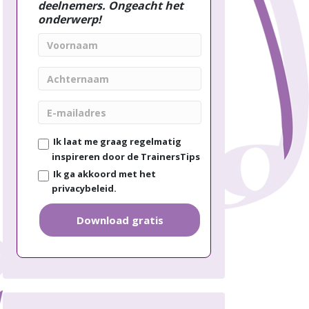
deelnemers. Ongeacht het
onderwerp!
V
o
o
A
r
c
n
h
E
a
t
-
a
e
m
m
Ik laat me graag regelmatig
r
a
n
inspireren door de TrainersTips
i
a
Ik ga akkoord met het
l
a
privacybeleid.
a
m
d
r
Download gratis
e
s