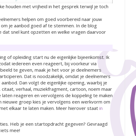
e houden met vrijheid in het gesprek terwijl je toch
e deelnemers helpen om goed voorbereid naar jouw
 om je aanbod goed af te stemmen. In de blog
e dat snel kunt opzetten en welke vragen daarvoor
g of opleiding start nu de eigenlijke bijeenkomst. Ik
 zodat iedereen even reageert, bij voorkeur via
beeld te geven, maak je het voor je deelnemers
articiperen. Dat is noodzakelijk, omdat je deelnemers
aanbod. Dan volgt de eigenlijke opening, waarbij je
p, citaat, verhaal, muziekfragment, cartoon, noem maar
e laten reageren en vervolgens de koppeling te maken
en nieuwe groep kies je vervolgens een werkvorm om
 met elkaar te laten maken. Meer hierover staat
in
acties. Heb je een startopdracht gegeven? Gevraagd
 iets mee!