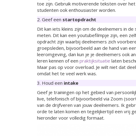
toe zijn. Gebruik motiverende teksten over het 
studenten ook enthousiaster worden.
2. Geef een
startopdracht
Dit kan iets kleins zijn om de deelnemers in d
meten. Dit kan een youtubefilmpje zijn, een zel
opdracht zijn waarbij deelnemers zich voorbere
groepsleden, bijvoorbeeld aan de hand van een
leeromgeving, dan kun je je deelnemers ook a
leren kennen of een
praktijksituatie
laten beschr
Maar pas op voor overload. Je wilt niet dat de
omdat het te veel werk was.
3. Houd een
intake
Geef je trainingen op het gebied van persoonl
live, telefonisch of bijvoorbeeld via Zoom (soo
van de drijfveren van jouw deelnemers. Ik geb
orde te laten komen en tegelijkertijd een vrij
hieronder voor volledig formaat.