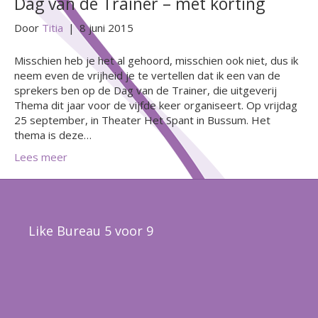
Dag van de Trainer – met korting
Door
Titia
|
8 juni 2015
Misschien heb je het al gehoord, misschien ook niet, dus ik
neem even de vrijheid je te vertellen dat ik een van de
sprekers ben op de Dag van de Trainer, die uitgeverij
Thema dit jaar voor de vijfde keer organiseert. Op vrijdag
25 september, in Theater Het Spant in Bussum. Het
thema is deze…
Lees meer
Like Bureau 5 voor 9